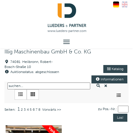
Toggle
navigation
Illig Maschinenbau GmbH & Co. KG
74081 Heilbronn, Robert-
Bosch-Straße 10
Katalog
Auktionsstatus: abgeschlossen
Informationen
1
zu Pos.-Nr.:
Seiten:
2
3
4
5
6
7
8
Vorwärts >>
Verkauft