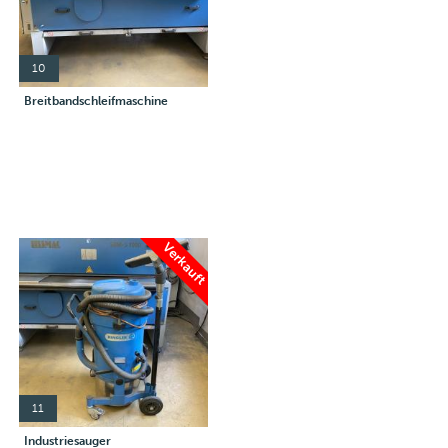
10
Breitbandschleifmaschine
Verkauft
11
Industriesauger