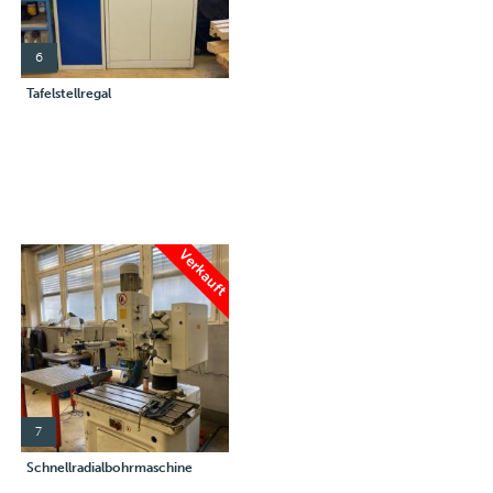
6
Tafelstellregal
Verkauft
7
Schnellradialbohrmaschine