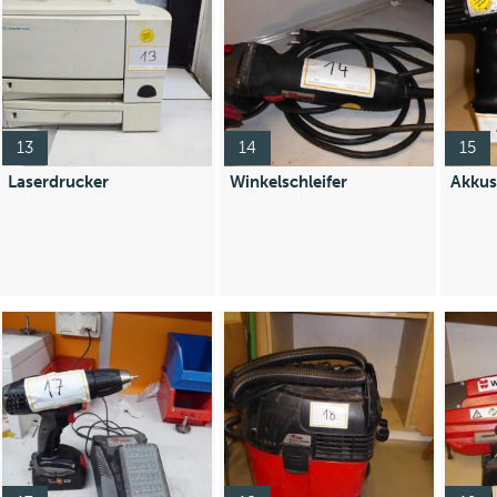
13
14
15
Laserdrucker
Winkelschleifer
Akkus