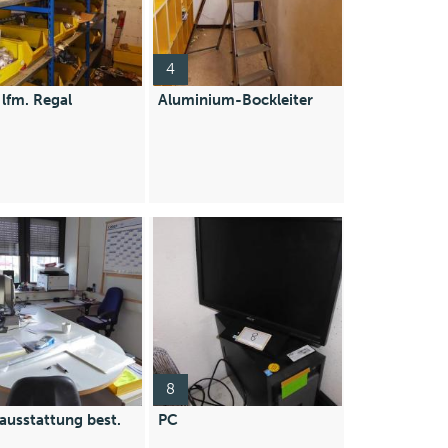
4
 lfm. Regal
Aluminium-Bockleiter
8
usstattung best.
PC