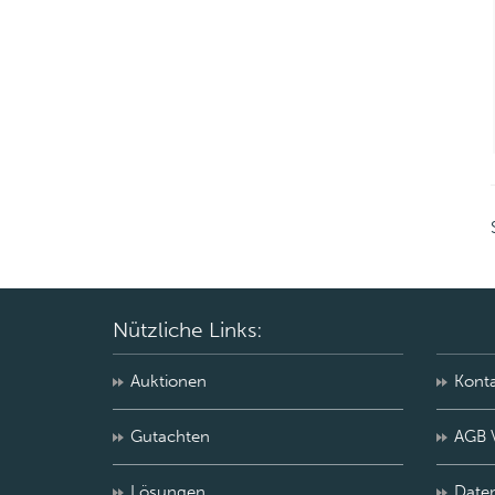
Nützliche Links:
Auktionen
Kont
Gutachten
AGB 
Lösungen
Date