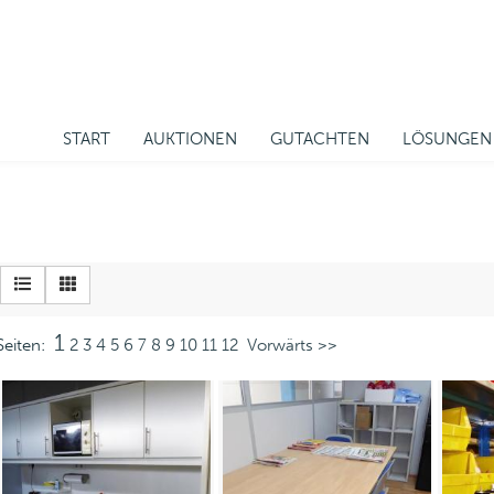
START
AUKTIONEN
GUTACHTEN
LÖSUNGEN
1
Seiten:
2
3
4
5
6
7
8
9
10
11
12
Vorwärts >>