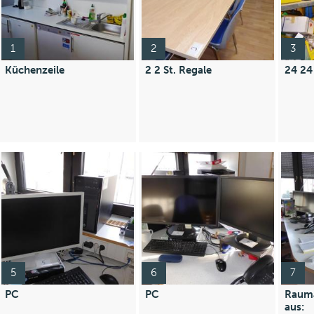
1
2
3
Küchenzeile
2 2 St. Regale
24 24
5
6
7
PC
PC
Rauma
aus: