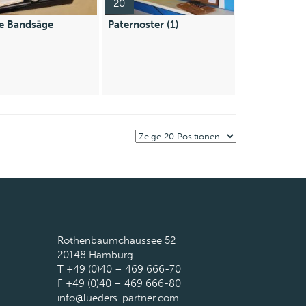
20
e Bandsäge
Paternoster (1)
Rothenbaumchaussee 52
20148 Hamburg
T +49 (0)40 – 469 666-70
F +49 (0)40 – 469 666-80
info@lueders-partner.com