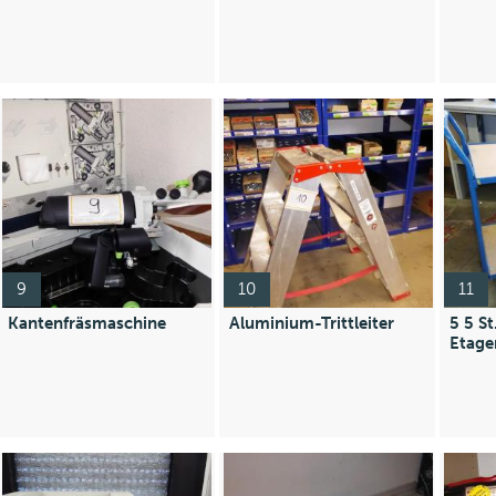
9
10
11
Kantenfräsmaschine
Aluminium-Trittleiter
5 5 St
Etage