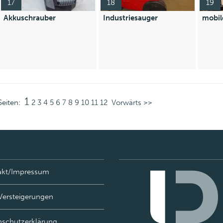
17
18
19
Akkuschrauber
Industriesauger
mobil
1
Seiten:
2
3
4
5
6
7
8
9
10
11
12
Vorwärts >>
akt/Impressum
Versteigerungen
nschutzerklärung