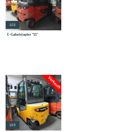
102
E-Gabelstapler "11"
Verkauft
103