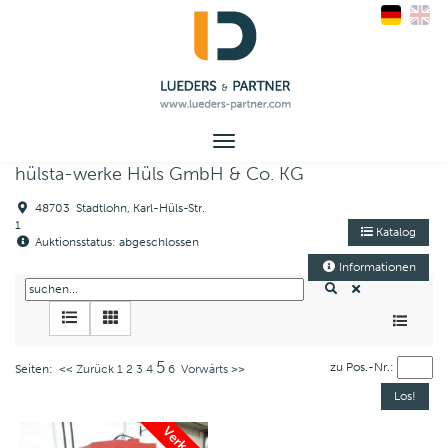
Toggle
navigation
hülsta-werke Hüls GmbH & Co. KG
48703 Stadtlohn, Karl-Hüls-Str.
1
Katalog
Auktionsstatus: abgeschlossen
Informationen
5
zu Pos.-Nr.:
Seiten:
<< Zurück
1
2
3
4
6
Vorwärts >>
Verkauft