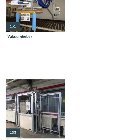
131
Vakuumheber
133