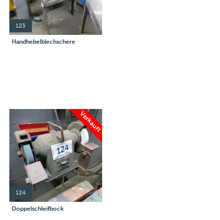
123
Handhebelblechschere
Verkauft
124
Doppelschleifbock