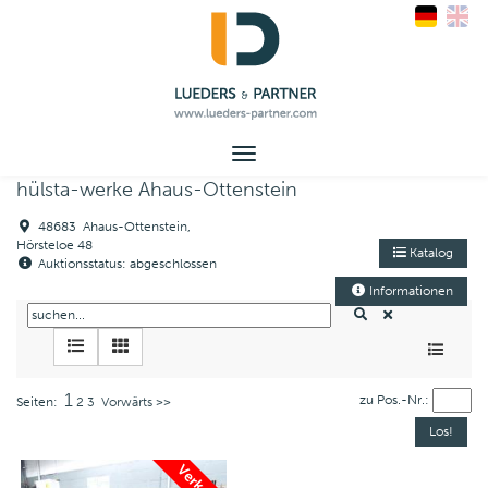
Toggle
navigation
hülsta-werke Ahaus-Ottenstein
48683 Ahaus-Ottenstein,
Hörsteloe 48
Katalog
Auktionsstatus: abgeschlossen
Informationen
1
zu Pos.-Nr.:
Seiten:
2
3
Vorwärts >>
Verkauft