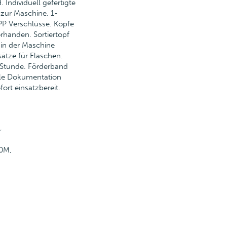
Individuell gefertigte
zur Maschine. 1-
 PP Verschlüsse. Köpfe
rhanden. Sortiertopf
 in der Maschine
sätze für Flaschen.
/Stunde. Förderband
lle Dokumentation
ort einsatzbereit.
r
00M,