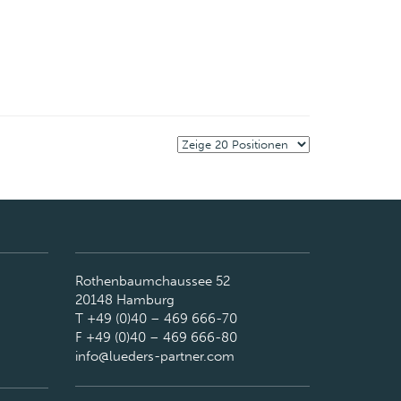
Rothenbaumchaussee 52
20148 Hamburg
T +49 (0)40 – 469 666-70
F +49 (0)40 – 469 666-80
info@lueders-partner.com