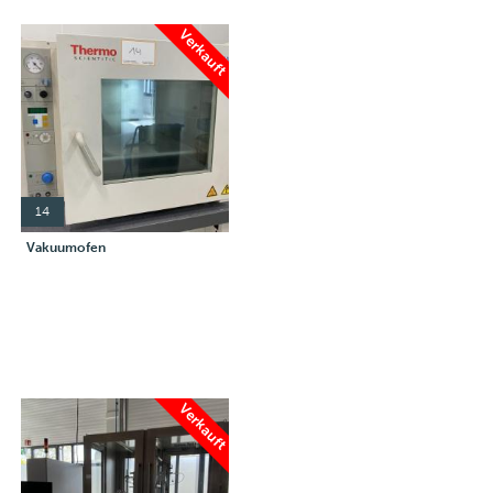
Verkauft
14
Vakuumofen
Verkauft