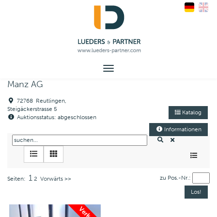
Toggle
navigation
Manz AG
72768 Reutlingen,
Steigäckerstrasse 5
Katalog
Auktionsstatus: abgeschlossen
Informationen
1
zu Pos.-Nr.:
Seiten:
2
Vorwärts >>
Verkauft