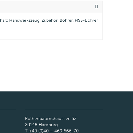
Inhalt: Handwerkszeug, Zubehör, Bohrer, HSS-Bohrer
Rothenbaumchaussee 52
20148 Hamburg
T +49 (0)40 – 469 666-70