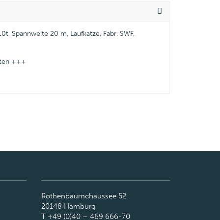
10t, Spannweite 20 m, Laufkatze, Fabr. SWF,
lten +++
Rothenbaumchaussee 52
20148 Hamburg
T +49 (0)40 – 469 666-70