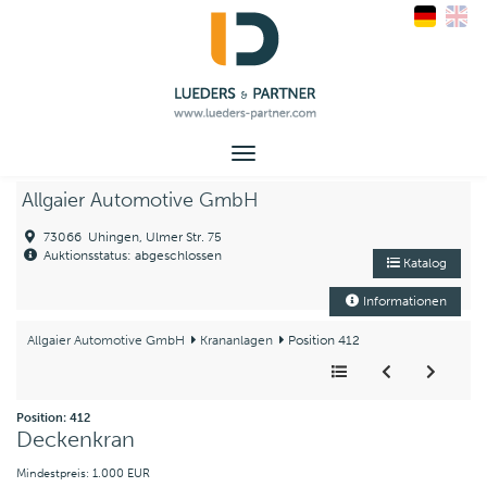
Toggle
navigation
Allgaier Automotive GmbH
73066 Uhingen, Ulmer Str. 75
Auktionsstatus: abgeschlossen
Katalog
Informationen
Allgaier Automotive GmbH
Krananlagen
Position 412
Position: 412
Deckenkran
Mindestpreis: 1.000 EUR