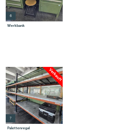
6
Werkbank
Verkauft
7
Palettenregal