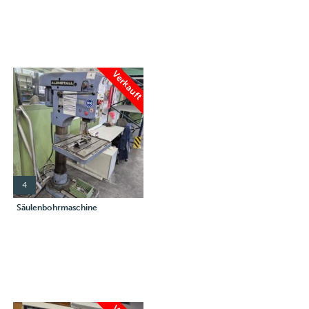
Verkauft
4
Säulenbohrmaschine