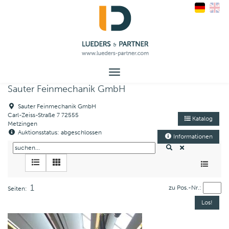
Toggle
navigation
Sauter Feinmechanik GmbH
Sauter Feinmechanik GmbH
Carl-Zeiss-Straße 7 72555
Katalog
Metzingen
Auktionsstatus: abgeschlossen
Informationen
1
zu Pos.-Nr.:
Seiten: