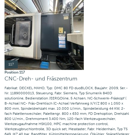
117
Position 117
CNC-Dreh- und Fräszentrum
Fabrikat: DECKEL MAHO, Typ: DMC 80 FD duoBLOCK, Baujahr: 2009, Ser.-
Nr. 11890000013, Steuerung, Fabr. Siemens, Typ Sinumerik 840D
solutionline, Bedienstation /EERGOline, 5 Achsen, NC-Schwenk-Fräskopf (
B-Achse) NC- Fräs-Drehtisch (C-Achse) Verfahrweg X/Y/Z 800 x 1.050 x
800 mm, Spindeldrehzahl max. 10.000 U/min., Spindelleistung 44 KW, 2-
fach Palettenwechsler, Palettengr. 800 x 630 mm, FD Drehoption, Drehzahl
800 U/min., Drehmoment 3.400 Nm, 120-fach Werkzeugwechsler,
Werkzeugaufnahme HSK100, MPC machine protection control,
Werkzeugbruchlontrolle, 3D quick set, Messtaster, Fabr. Heidenhain, Typ TS
649, IKZ 40 bar, Bandfilter, Kühlmitteltemperierung, Ölkühler, Späneförderer,