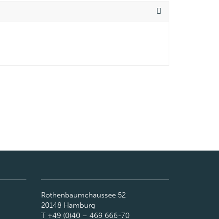
Rothenbaumchaussee 52
20148 Hamburg
T +49 (0)40 – 469 666-70