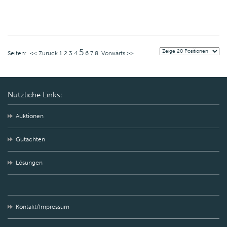
5
Seiten:
<< Zurück
1
2
3
4
6
7
8
Vorwärts >>
Nützliche Links:
Auktionen
Gutachten
Lösungen
Kontakt/Impressum