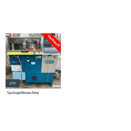
Verkauft
109
Spritzgießmaschine