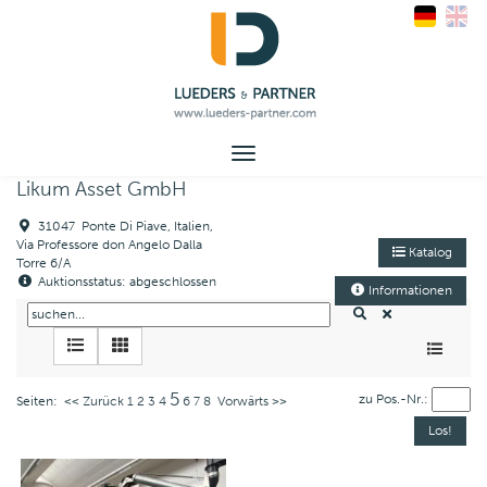
Toggle
navigation
Likum Asset GmbH
31047 Ponte Di Piave, Italien,
Via Professore don Angelo Dalla
Katalog
Torre 6/A
Auktionsstatus: abgeschlossen
Informationen
5
zu Pos.-Nr.:
Seiten:
<< Zurück
1
2
3
4
6
7
8
Vorwärts >>