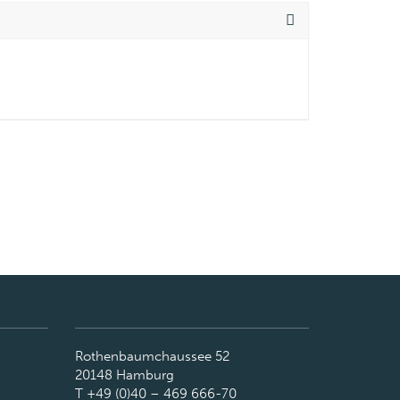
Rothenbaumchaussee 52
20148 Hamburg
T +49 (0)40 – 469 666-70