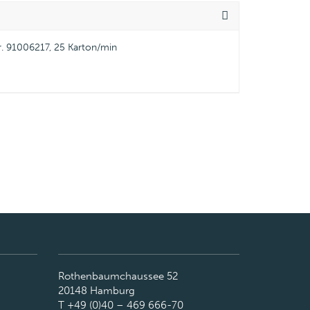
. 91006217, 25 Karton/min
Rothenbaumchaussee 52
20148 Hamburg
T +49 (0)40 – 469 666-70