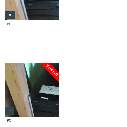
6
PC
Verkauft
7
PC