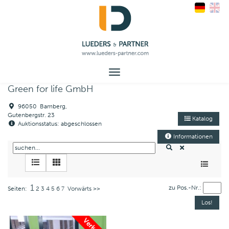
Toggle
navigation
Green for life GmbH
96050 Bamberg,
Gutenbergstr. 23
Katalog
Auktionsstatus: abgeschlossen
Informationen
1
zu Pos.-Nr.:
Seiten:
2
3
4
5
6
7
Vorwärts >>
Verkauft