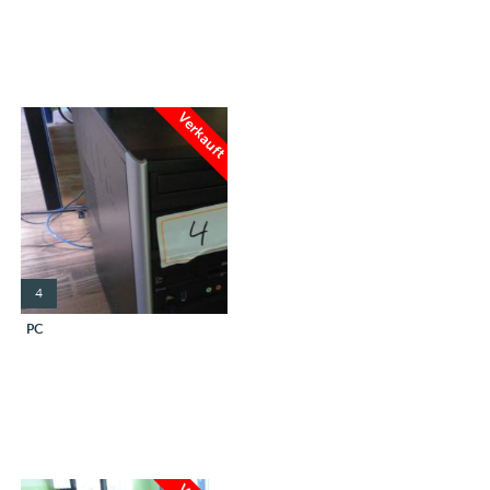
Verkauft
4
PC