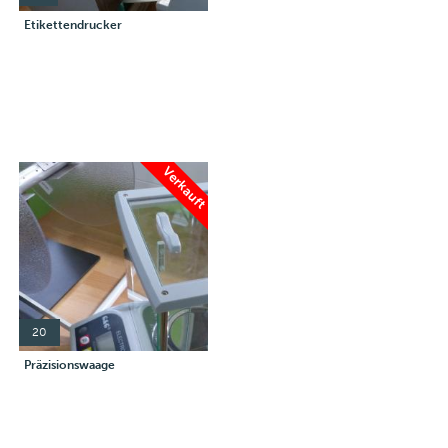
Etikettendrucker
Verkauft
20
Präzisionswaage