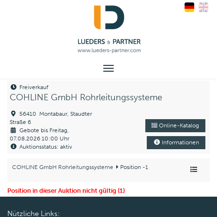
Toggle
navigation
Freiverkauf
COHLINE GmbH Rohrleitungssysteme
56410 Montabaur, Staudter
Straße 6
Online-Katalog
Gebote bis Freitag,
07.08.2026 10:00 Uhr
Informationen
Auktionsstatus: aktiv
COHLINE GmbH Rohrleitungssysteme
Position -1
Position in dieser Auktion nicht gültig (1)
Nützliche Links: