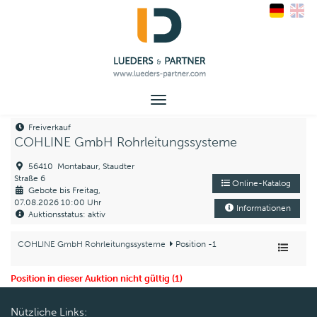
Toggle
navigation
Freiverkauf
COHLINE GmbH Rohrleitungssysteme
56410 Montabaur, Staudter
Straße 6
Online-Katalog
Gebote bis Freitag,
07.08.2026 10:00 Uhr
Informationen
Auktionsstatus: aktiv
COHLINE GmbH Rohrleitungssysteme
Position -1
Position in dieser Auktion nicht gültig (1)
Nützliche Links: