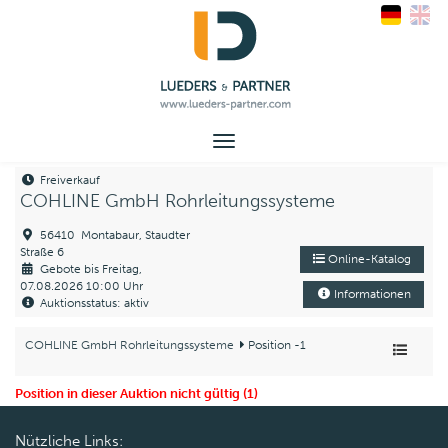
Toggle
navigation
Freiverkauf
COHLINE GmbH Rohrleitungssysteme
56410 Montabaur, Staudter
Straße 6
Online-Katalog
Gebote bis Freitag,
07.08.2026 10:00 Uhr
Informationen
Auktionsstatus: aktiv
COHLINE GmbH Rohrleitungssysteme
Position -1
Position in dieser Auktion nicht gültig (1)
Nützliche Links: