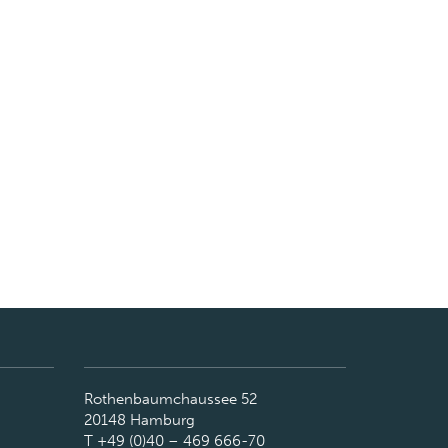
Rothenbaumchaussee 52
20148 Hamburg
T +49 (0)40 – 469 666-70