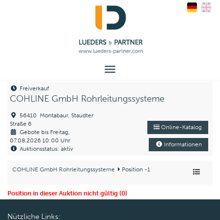
Toggle
navigation
Freiverkauf
COHLINE GmbH Rohrleitungssysteme
56410 Montabaur, Staudter
Straße 6
Online-Katalog
Gebote bis Freitag,
07.08.2026 10:00 Uhr
Informationen
Auktionsstatus: aktiv
COHLINE GmbH Rohrleitungssysteme
Position -1
Position in dieser Auktion nicht gültig (0)
Nützliche Links: