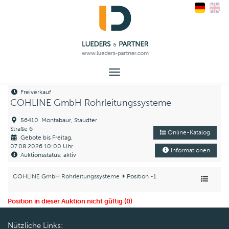
Toggle
navigation
Freiverkauf
COHLINE GmbH Rohrleitungssysteme
56410 Montabaur, Staudter
Straße 6
Online-Katalog
Gebote bis Freitag,
07.08.2026 10:00 Uhr
Informationen
Auktionsstatus: aktiv
COHLINE GmbH Rohrleitungssysteme
Position -1
Position in dieser Auktion nicht gültig (0)
Nützliche Links: