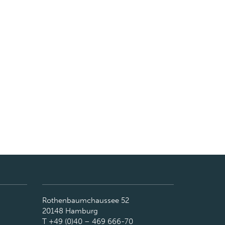
Rothenbaumchaussee 52
20148 Hamburg
T +49 (0)40 – 469 666-70