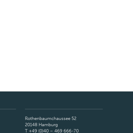
Rothenbaumchaussee 52
20148 Hamburg
T +49 (0)40 – 469 666-70