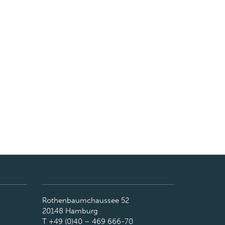
Rothenbaumchaussee 52
20148 Hamburg
T +49 (0)40 – 469 666-70