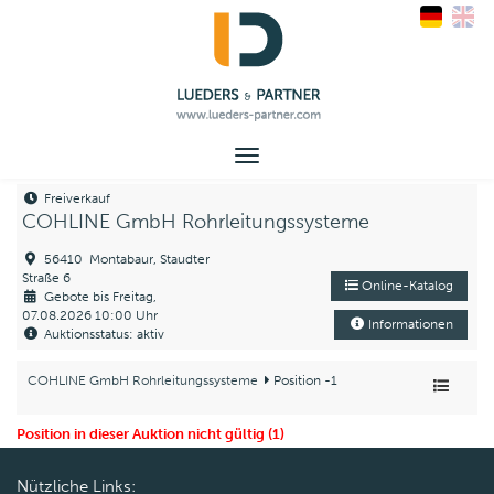
Toggle
navigation
Freiverkauf
COHLINE GmbH Rohrleitungssysteme
56410 Montabaur, Staudter
Straße 6
Online-Katalog
Gebote bis Freitag,
07.08.2026 10:00 Uhr
Informationen
Auktionsstatus: aktiv
COHLINE GmbH Rohrleitungssysteme
Position -1
Position in dieser Auktion nicht gültig (1)
Nützliche Links: