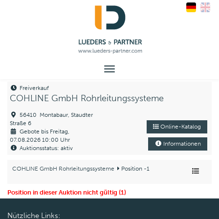
Toggle
navigation
Freiverkauf
COHLINE GmbH Rohrleitungssysteme
56410 Montabaur, Staudter
Straße 6
Online-Katalog
Gebote bis Freitag,
07.08.2026 10:00 Uhr
Informationen
Auktionsstatus: aktiv
COHLINE GmbH Rohrleitungssysteme
Position -1
Position in dieser Auktion nicht gültig (1)
Nützliche Links: