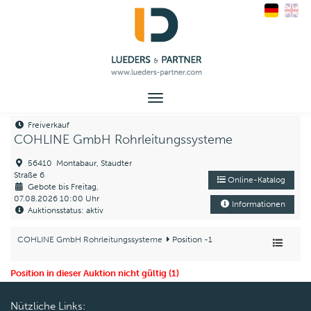
Toggle
navigation
Freiverkauf
COHLINE GmbH Rohrleitungssysteme
56410 Montabaur, Staudter
Straße 6
Online-Katalog
Gebote bis Freitag,
07.08.2026 10:00 Uhr
Informationen
Auktionsstatus: aktiv
COHLINE GmbH Rohrleitungssysteme
Position -1
Position in dieser Auktion nicht gültig (1)
Nützliche Links: