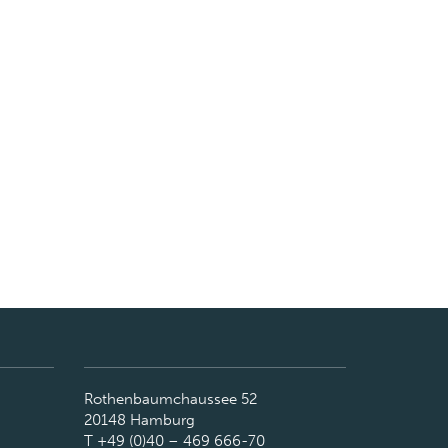
Rothenbaumchaussee 52
20148 Hamburg
T +49 (0)40 – 469 666-70