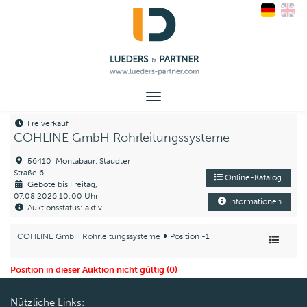
Toggle
navigation
Freiverkauf
COHLINE GmbH Rohrleitungssysteme
56410 Montabaur, Staudter
Straße 6
Online-Katalog
Gebote bis Freitag,
07.08.2026 10:00 Uhr
Informationen
Auktionsstatus: aktiv
COHLINE GmbH Rohrleitungssysteme
Position -1
Position in dieser Auktion nicht gültig (0)
Nützliche Links: