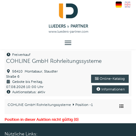
Toggle
navigation
Freiverkauf
COHLINE GmbH Rohrleitungssysteme
56410 Montabaur, Staudter
Straße 6
Online-Katalog
Gebote bis Freitag,
07.08.2026 10:00 Uhr
Informationen
Auktionsstatus: aktiv
COHLINE GmbH Rohrleitungssysteme
Position -1
Position in dieser Auktion nicht gültig (0)
Nützliche Links: