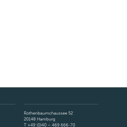
Rothenbaumchaussee 52
20148 Hamburg
T +49 (0)40 – 469 666-70