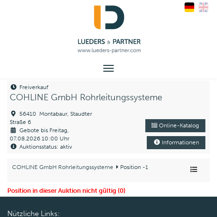
Toggle
navigation
Freiverkauf
COHLINE GmbH Rohrleitungssysteme
56410 Montabaur, Staudter
Straße 6
Online-Katalog
Gebote bis Freitag,
07.08.2026 10:00 Uhr
Informationen
Auktionsstatus: aktiv
COHLINE GmbH Rohrleitungssysteme
Position -1
Position in dieser Auktion nicht gültig (0)
Nützliche Links: