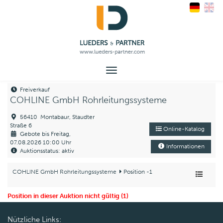
Toggle
navigation
Freiverkauf
COHLINE GmbH Rohrleitungssysteme
56410 Montabaur, Staudter
Straße 6
Online-Katalog
Gebote bis Freitag,
07.08.2026 10:00 Uhr
Informationen
Auktionsstatus: aktiv
COHLINE GmbH Rohrleitungssysteme
Position -1
Position in dieser Auktion nicht gültig (1)
Nützliche Links: