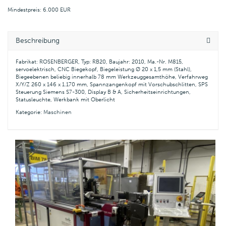
Mindestpreis: 6.000 EUR
Beschreibung
Fabrikat: ROSENBERGER, Typ: RB20, Baujahr: 2010, Ma.-Nr. M815,
servoelektrisch, CNC Biegekopf, Biegeleistung Ø 20 x 1,5 mm (Stahl),
Biegeebenen beliebig innerhalb 78 mm Werkzeuggesamthöhe, Verfahrweg
X/Y/Z 260 x 146 x 1.170 mm, Spannzangenkopf mit Vorschubschlitten, SPS
Steuerung Siemens S7-300, Display B & A, Sicherheitseinrichtungen,
Statusleuchte, Werkbank mit Oberlicht
Kategorie:
Maschinen