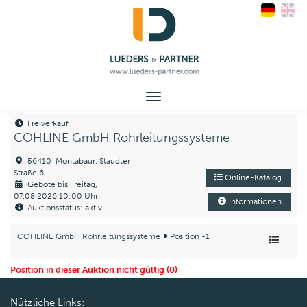
Toggle
navigation
Freiverkauf
COHLINE GmbH Rohrleitungssysteme
56410 Montabaur, Staudter
Straße 6
Online-Katalog
Gebote bis Freitag,
07.08.2026 10:00 Uhr
Informationen
Auktionsstatus: aktiv
COHLINE GmbH Rohrleitungssysteme
Position -1
Position in dieser Auktion nicht gültig (0)
Nützliche Links: