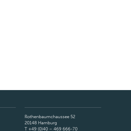
Rothenbaumchaussee 52
20148 Hamburg
T +49 (0)40 – 469 666-70