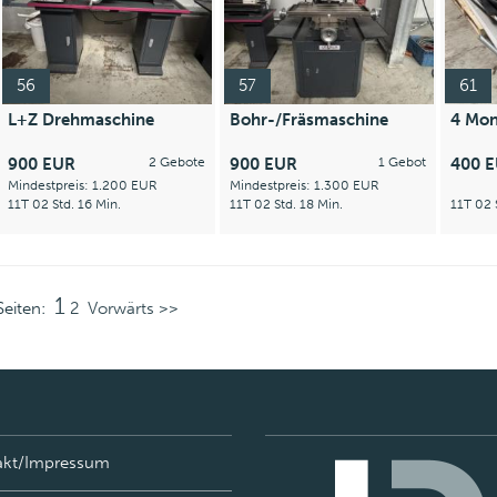
56
57
61
L+Z Drehmaschine
Bohr-/Fräsmaschine
4 Mon
900 EUR
2 Gebote
900 EUR
1 Gebot
400 
Mindestpreis: 1.200 EUR
Mindestpreis: 1.300 EUR
11T 02 Std. 16 Min.
11T 02 Std. 18 Min.
11T 02 
1
Seiten:
2
Vorwärts >>
akt/Impressum