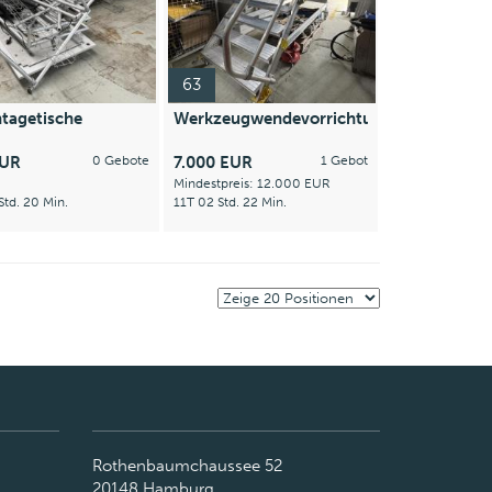
63
tagetische
Werkzeugwendevorrichtung
EUR
0 Gebote
7.000 EUR
1 Gebot
Mindestpreis: 12.000 EUR
Std. 20 Min.
11T 02 Std. 22 Min.
Rothenbaumchaussee 52
20148 Hamburg