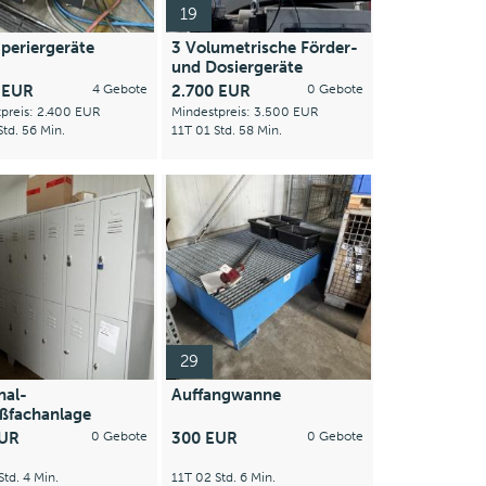
19
periergeräte
3 Volumetrische Förder-
und Dosiergeräte
0 EUR
4 Gebote
2.700 EUR
0 Gebote
preis: 2.400 EUR
Mindestpreis: 3.500 EUR
Std. 56 Min.
11T 01 Std. 58 Min.
29
nal-
Auffangwanne
eßfachanlage
EUR
0 Gebote
300 EUR
0 Gebote
Std. 4 Min.
11T 02 Std. 6 Min.