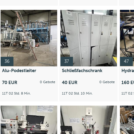
36
37
47
Alu-Podestleiter
Schließfachschrank
Hydra
70 EUR
0 Gebote
40 EUR
0 Gebote
160 
11T 02 Std. 8 Min.
11T 02 Std. 10 Min.
11T 02 