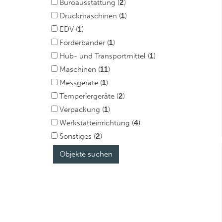
Büroausstattung (
2
)
Druckmaschinen (
1
)
EDV (
1
)
Förderbänder (
1
)
Hub- und Transportmittel (
1
)
Maschinen (
11
)
Messgeräte (
1
)
Temperiergeräte (
2
)
Verpackung (
1
)
Werkstatteinrichtung (
4
)
Sonstiges (
2
)