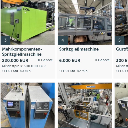
3
4
5
Mehrkomponenten-
Spritzgießmaschine
Gurtf
Spritzgießmaschine
220.000 EUR
0 Gebote
6.000 EUR
0 Gebote
300 
Mindestpreis: 300.000 EUR
Mindes
11T 01 Std. 40 Min.
11T 01 Std. 42 Min.
11T 01 