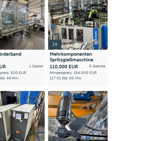
14
örderband
Mehrkomponenten
Spritzgießmaschine
EUR
1 Gebot
110.000 EUR
0 Gebote
tpreis: 500 EUR
Mindestpreis: 154.000 EUR
Std. 44 Min.
11T 01 Std. 50 Min.