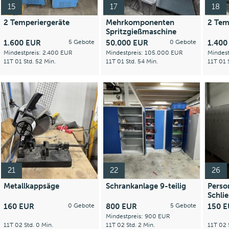
15
17
18
2 Temperiergeräte
Mehrkomponenten
2 Tem
Spritzgießmaschine
1.600 EUR
5 Gebote
50.000 EUR
0 Gebote
1.40
Mindestpreis: 2.400 EUR
Mindestpreis: 105.000 EUR
Mindest
11T 01 Std. 52 Min.
11T 01 Std. 54 Min.
11T 01 
21
22
26
Metallkappsäge
Schrankanlage 9-teilig
Perso
Schli
160 EUR
0 Gebote
800 EUR
5 Gebote
150 
Mindestpreis: 900 EUR
11T 02 Std. 0 Min.
11T 02 Std. 2 Min.
11T 02 