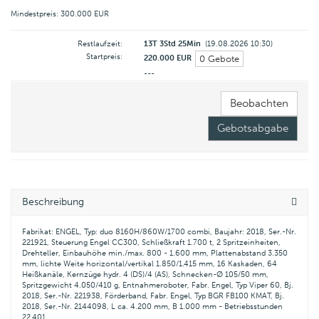
Mindestpreis: 300.000 EUR
Restlaufzeit:
13T 3Std 25Min
(19.08.2026 10:30)
Startpreis:
0
Gebote
220.000 EUR
---
Beobachten
Gebotsabgabe
Beschreibung
Fabrikat: ENGEL, Typ: duo 8160H/860W/1700 combi, Baujahr: 2018, Ser.-Nr.
221921, Steuerung Engel CC300, Schließkraft 1.700 t, 2 Spritzeinheiten,
Drehteller, Einbauhöhe min./max. 800 - 1.600 mm, Plattenabstand 3.350
mm, lichte Weite horizontal/vertikal 1.850/1.415 mm, 16 Kaskaden, 64
Heißkanäle, Kernzüge hydr. 4 (DS)/4 (AS), Schnecken-Ø 105/50 mm,
Spritzgewicht 4.050/410 g, Entnahmeroboter, Fabr. Engel, Typ Viper 60, Bj.
2018, Ser.-Nr. 221938, Förderband, Fabr. Engel, Typ BGR FB100 KMAT, Bj.
2018, Ser.-Nr. 2144098, L ca. 4.200 mm, B 1.000 mm - Betriebsstunden
22.401