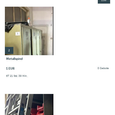
2
Metallspind
1 EUR
0 Gebote
6T 21 Std. 39 Min.