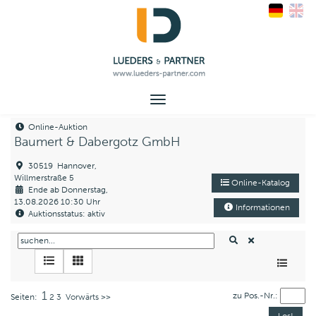
Toggle
navigation
Online-Auktion
Baumert & Dabergotz GmbH
30519 Hannover,
Willmerstraße 5
Online-Katalog
Ende ab Donnerstag,
13.08.2026 10:30 Uhr
Informationen
Auktionsstatus: aktiv
1
zu Pos.-Nr.:
Seiten:
2
3
Vorwärts >>