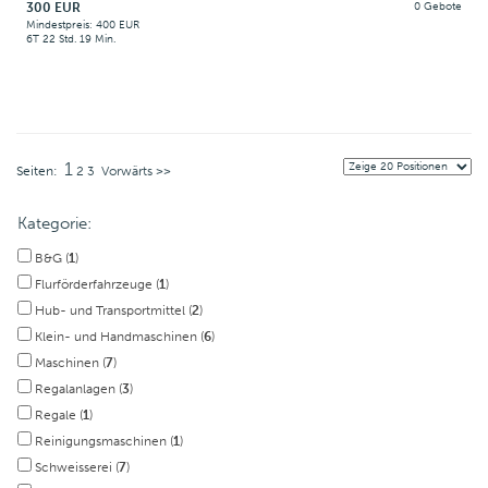
300 EUR
0 Gebote
Mindestpreis: 400 EUR
6T 22 Std. 19 Min.
1
Seiten:
2
3
Vorwärts >>
Kategorie:
B&G (
1
)
Flurförderfahrzeuge (
1
)
Hub- und Transportmittel (
2
)
Klein- und Handmaschinen (
6
)
Maschinen (
7
)
Regalanlagen (
3
)
Regale (
1
)
Reinigungsmaschinen (
1
)
Schweisserei (
7
)