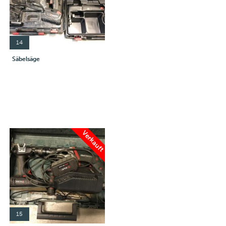
14
Säbelsäge
Verkauft
15