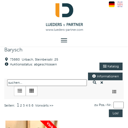
Toggle
navigation
Barysch
73660 Urbach, Steinbeisstr. 25
Auktionsstatus: abgeschlossen
Katalog
Informationen
1
zu Pos.-Nr.:
Seiten:
2
3
4
5
6
Vorwärts >>
Verkauft