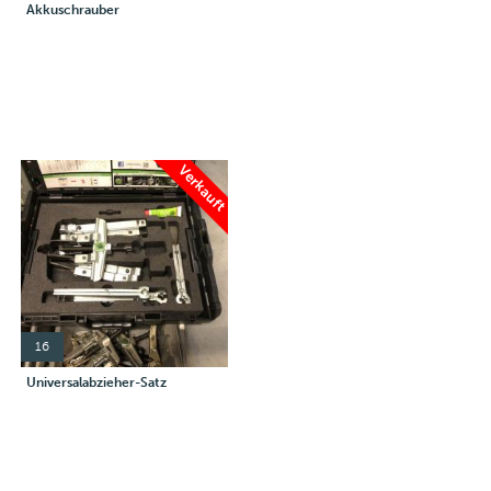
Akkuschrauber
Verkauft
16
Universalabzieher-Satz