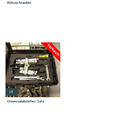
Akkuschrauber
Verkauft
16
Universalabzieher-Satz