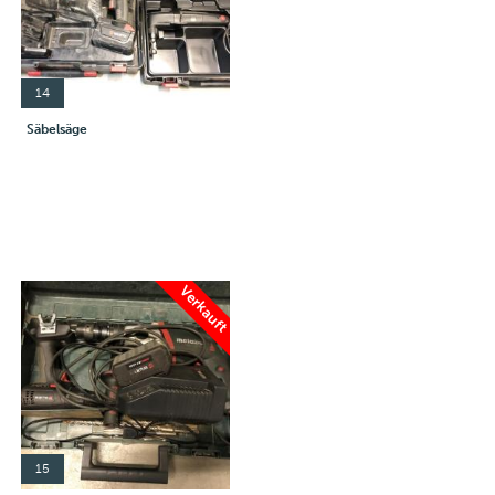
14
Säbelsäge
Verkauft
15