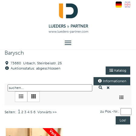
Toggle
navigation
Barysch
73660 Urbach, Steinbeisstr. 25
Auktionsstatus: abgeschlossen
Katalog
Informationen
1
zu Pos.-Nr.:
Seiten:
2
3
4
5
6
Vorwärts >>
Verkauft