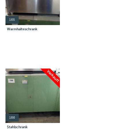
165
Warmhalteschrank
Verkauft
166
Stahlschrank