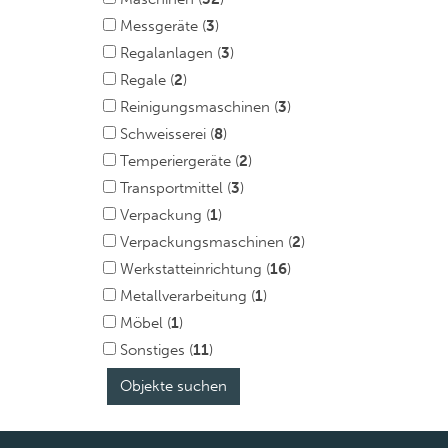
Messgeräte (
3
)
Regalanlagen (
3
)
Regale (
2
)
Reinigungsmaschinen (
3
)
Schweisserei (
8
)
Temperiergeräte (
2
)
Transportmittel (
3
)
Verpackung (
1
)
Verpackungsmaschinen (
2
)
Werkstatteinrichtung (
16
)
Metallverarbeitung (
1
)
Möbel (
1
)
Sonstiges (
11
)