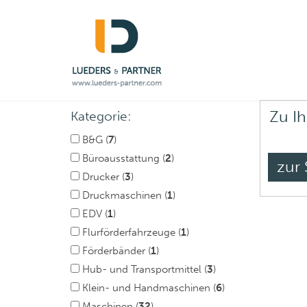
Zu Ih
Kategorie:
B&G (
7
)
Büroausstattung (
2
)
zur 
Drucker (
3
)
Druckmaschinen (
1
)
EDV (
1
)
Flurförderfahrzeuge (
1
)
Förderbänder (
1
)
Hub- und Transportmittel (
3
)
Klein- und Handmaschinen (
6
)
Maschinen (
32
)