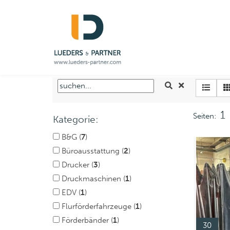
1
Seiten:
Kategorie:
B&G (
7
)
Büroausstattung (
2
)
Drucker (
3
)
Druckmaschinen (
1
)
EDV (
1
)
Flurförderfahrzeuge (
1
)
Förderbänder (
1
)
30