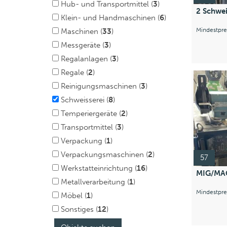
Hub- und Transportmittel (
3
)
2 Schwe
Klein- und Handmaschinen (
6
)
Mindestpre
Maschinen (
33
)
Messgeräte (
3
)
Regalanlagen (
3
)
Regale (
2
)
Reinigungsmaschinen (
3
)
Schweisserei (
8
)
Temperiergeräte (
2
)
Transportmittel (
3
)
Verpackung (
1
)
Verpackungsmaschinen (
2
)
57
Werkstatteinrichtung (
16
)
MIG/MAG
Metallverarbeitung (
1
)
Mindestpr
Möbel (
1
)
Sonstiges (
12
)