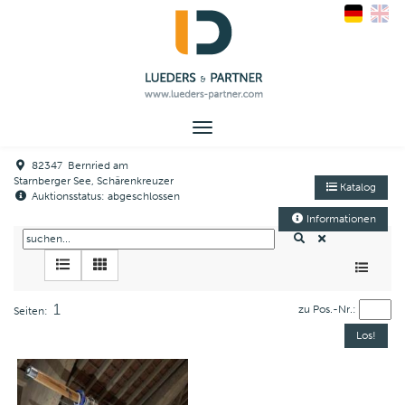
Toggle
navigation
82347 Bernried am
Starnberger See, Schärenkreuzer
Katalog
Auktionsstatus: abgeschlossen
Informationen
1
zu Pos.-Nr.:
Seiten: