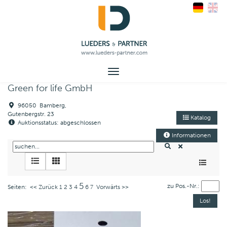
Toggle
navigation
Green for life GmbH
96050 Bamberg,
Gutenbergstr. 23
Katalog
Auktionsstatus: abgeschlossen
Informationen
5
zu Pos.-Nr.:
Seiten:
<< Zurück
1
2
3
4
6
7
Vorwärts >>