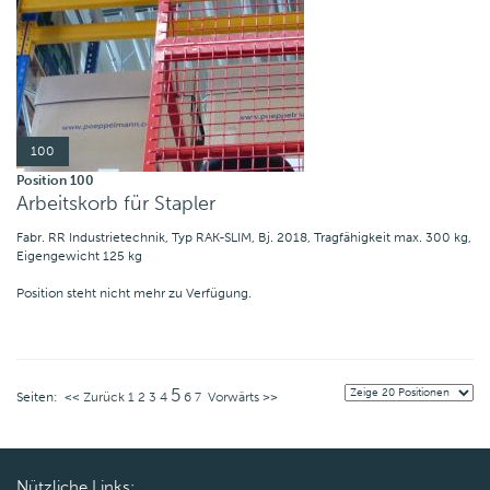
100
Position 100
Arbeitskorb für Stapler
Fabr. RR Industrietechnik, Typ RAK-SLIM, Bj. 2018, Tragfähigkeit max. 300 kg,
Eigengewicht 125 kg
Position steht nicht mehr zu Verfügung.
5
Seiten:
<< Zurück
1
2
3
4
6
7
Vorwärts >>
Nützliche Links: