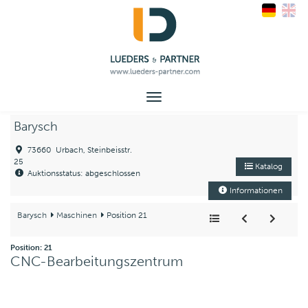
Toggle
navigation
Barysch
73660 Urbach, Steinbeisstr.
25
Katalog
Auktionsstatus: abgeschlossen
Informationen
Barysch
Maschinen
Position 21
Position: 21
CNC-Bearbeitungszentrum