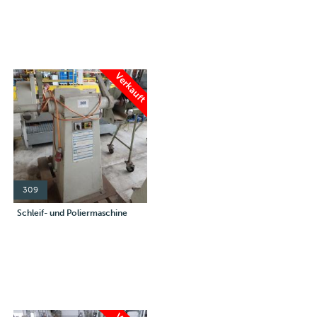
Verkauft
309
Schleif- und Poliermaschine