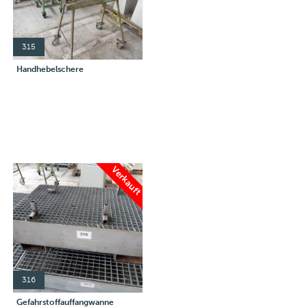
315
Handhebelschere
Verkauft
316
Gefahrstoffauffangwanne