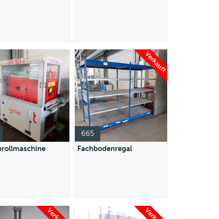
Verkauft
665
nrollmaschine
Fachbodenregal
Verkauft
Verkauft