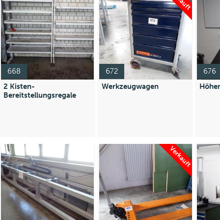
668
672
676
2 Kisten-
Werkzeugwagen
Höhen
Bereitstellungsregale
Verkauft