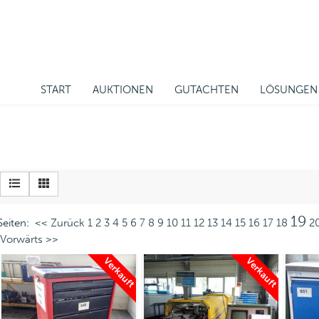
START
AUKTIONEN
GUTACHTEN
LÖSUNGEN
19
Seiten:
<< Zurück
1
2
3
4
5
6
7
8
9
10
11
12
13
14
15
16
17
18
2
Vorwärts >>
Verkauft
Verkauft