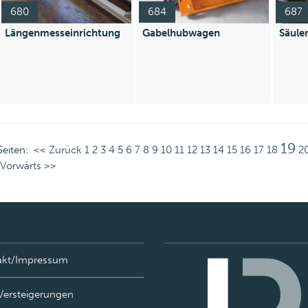
680
684
687
Längenmesseinrichtung
Gabelhubwagen
Säule
19
Seiten:
<< Zurück
1
2
3
4
5
6
7
8
9
10
11
12
13
14
15
16
17
18
2
Vorwärts >>
akt/Impressum
Versteigerungen