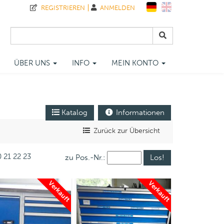
REGISTRIEREN
ANMELDEN
ÜBER UNS
INFO
MEIN KONTO
Katalog
Informationen
Zurück zur Übersicht
0
21
22
23
zu Pos.-Nr.:
Verkauft
Verkauft