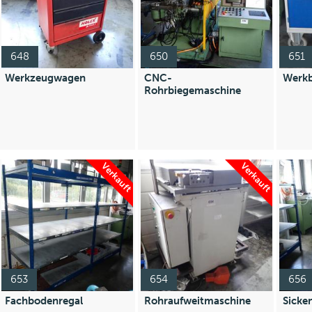
648
650
651
Werkzeugwagen
CNC-
Werk
Rohrbiegemaschine
Verkauft
Verkauft
653
654
656
Fachbodenregal
Rohraufweitmaschine
Sicke