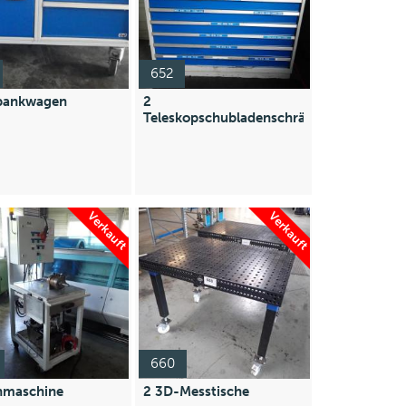
652
bankwagen
2
Teleskopschubladenschränke
Verkauft
Verkauft
660
nmaschine
2 3D-Messtische