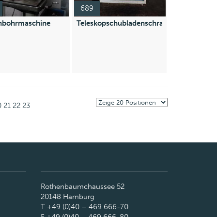
689
nbohrmaschine
Teleskopschubladenschrank
0
21
22
23
Rothenbaumchaussee 52
20148 Hamburg
T +49 (0)40 – 469 666-70